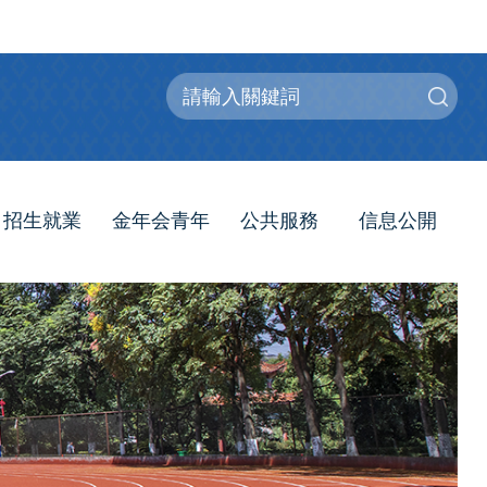
招生就業
金年会青年
公共服務
信息公開