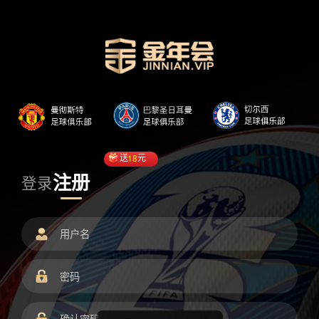
送
18
元
注册
登录