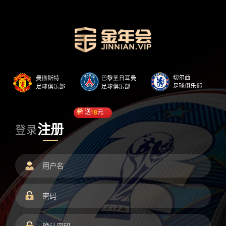
送
18
元
注册
登录