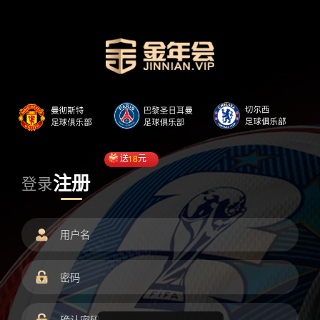
送
18
元
注册
登录