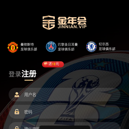
送
18
元
注册
登录