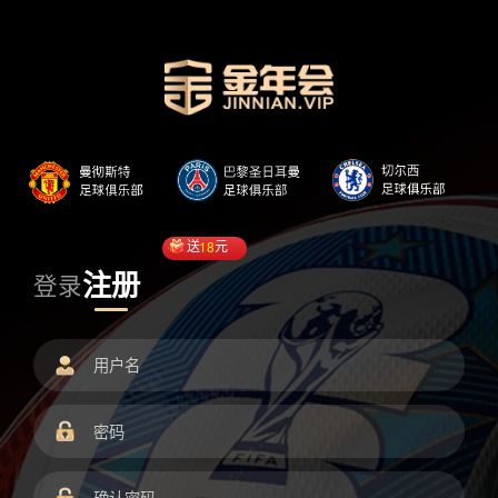
送
18
元
注册
登录