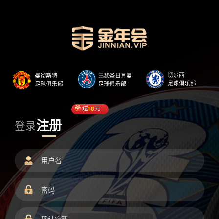
送
18
元
注册
登录